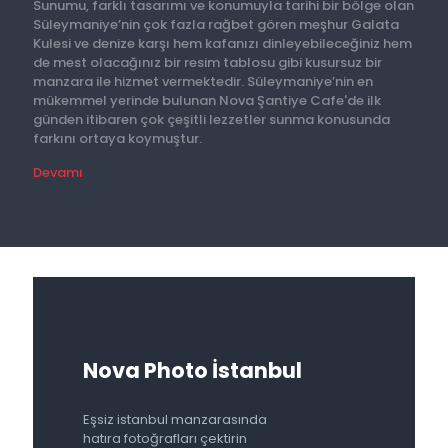
Sunumu, farklı tasarımı ve konumuyla tarihi bir bölge olan
Süleymaniye’nin çok fazla rağbet gören meşhur Galata
Kulesi ve denize karşı hem kafanızı dinleyebileceğiniz hem
de mest olacağınız bir resim tablosu gibi kusursuz bir
manzara ile hizmet vermektedir. Süleymaniye’nin en
mükemmel yerinde bulunan Nova Şantiye Cafe'de ilk
günden itibaren çok çeşitli lezzetler sunma konusunda
farkını ortaya koymuştur.
Devamı
Nova Photo İstanbul
Eşsiz istanbul manzarasında
hatıra fotoğrafları çektirin